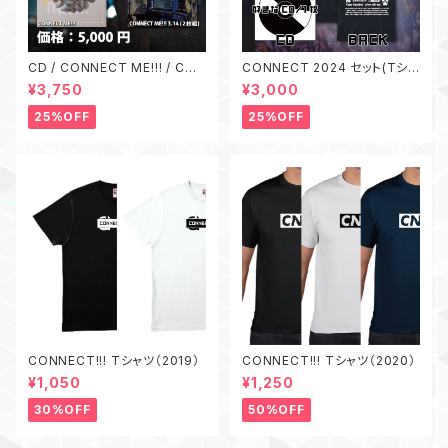
CD / CONNECT ME!!! / CON
CONNECT 2024 セット(Tシャ
NECT ME!!! 2 / CONNECT
ツ + CD)
¥3,750
¥3,000
ME!!! 3.14（3枚セット）
25%OFF
25%OFF
CONNECT!!! Tシャツ（2019）
CONNECT!!! Tシャツ（2020）
¥1,050
¥1,250
30%OFF
50%OFF