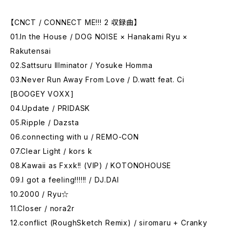
【CNCT / CONNECT ME!!! 2 収録曲】
01.In the House / DOG NOISE × Hanakami Ryu ×
Rakutensai
02.Sattsuru Illminator / Yosuke Homma
03.Never Run Away From Love / D.watt feat. Ci
[BOOGEY VOXX]
04.Update / PRIDASK
05.Ripple / Dazsta
06.connecting with u / REMO-CON
07.Clear Light / kors k
08.Kawaii as Fxxk!! (VIP) / KOTONOHOUSE
09.I got a feeling!!!!!! / DJ.DAI
10.2000 / Ryu☆
11.Closer / nora2r
12.conflict (RoughSketch Remix) / siromaru + Cranky