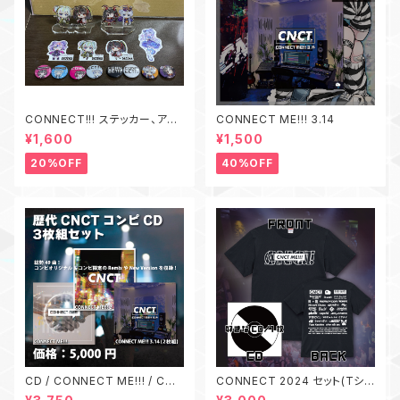
CONNECT!!! ステッカー、アク
CONNECT ME!!! 3.14
リルスタンド、缶バッジ セット
¥1,600
¥1,500
20%OFF
40%OFF
CD / CONNECT ME!!! / CON
CONNECT 2024 セット(Tシャ
NECT ME!!! 2 / CONNECT
ツ + CD)